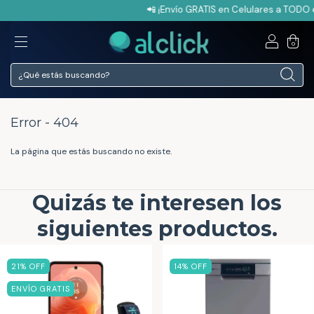
📲 ¡Envío GRATIS en Celulares a TODO e
0
Error - 404
La página que estás buscando no existe.
Quizás te interesen los
siguientes productos.
21
% OFF
14
% OFF
ENVÍO GRATIS