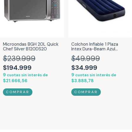
Microondas BGH 20L Quick
Colchon Inflable 1 Plaza
Chef Silver B120DS20
Intex Dura-Beam Azul
25580/4
$239.999
$49.999
$194.999
$34.999
9
9
cuotas sin interés de
cuotas sin interés de
$21.666,56
$3.888,78