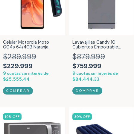
Celular Motorola Moto
Lavavajillas Candy 10
G04s 64/4GB Naranja
Cubiertos Empotrable
Inverter Brava Slim SIlver
$289.999
$879.999
Inox CDPH2D1047S-12
$229.999
$759.999
9
9
cuotas sin interés de
cuotas sin interés de
$25.555,44
$84.444,33
19
% OFF
30
% OFF