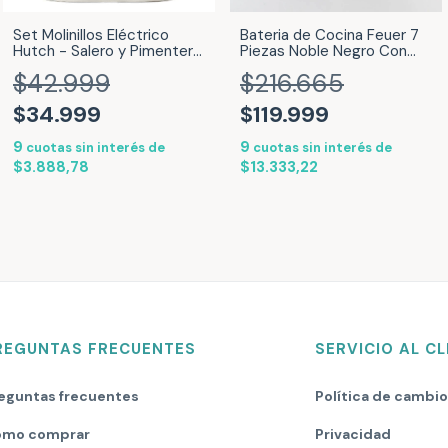
Set Molinillos Eléctrico
Bateria de Cocina Feuer 7
Hutch - Salero y Pimentero
Piezas Noble Negro Con
C/Luz Negro MOLINILLOS-
Mango de Madera 100786
$42.999
$216.665
HUTCH
$34.999
$119.999
9
9
cuotas sin interés de
cuotas sin interés de
$3.888,78
$13.333,22
REGUNTAS FRECUENTES
SERVICIO AL CL
eguntas frecuentes
Política de cambi
mo comprar
Privacidad