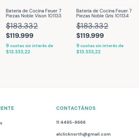
Bateria de Cocina Feuer 7
Bateria de Cocina Feuer 7
Piezas Noble Vison 101133
Piezas Noble Gris 101134
$183.332
$183.332
$119.999
$119.999
9
9
cuotas sin interés de
cuotas sin interés de
$13.333,22
$13.333,22
IENTE
CONTACTÁNOS
11 4495-9666
os
alclicknorth@gmail.com