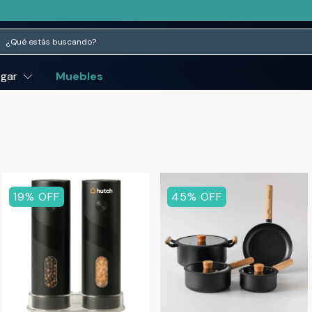
ogar
Muebles
19
% OFF
45
% OFF