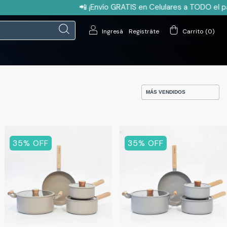
📲 ¡Envío GRATIS en Celulares a TODO el país
Ingresá
/
Registráte
Carrito
(
0
)
35
% OFF
35
% OFF