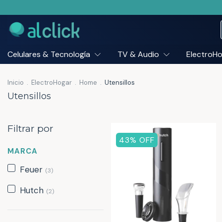
Celulares & Tecnología
TV & Audio
ElectroH
Inicio
.
ElectroHogar
.
Home
.
Utensillos
Utensillos
Filtrar por
43
% OFF
MARCA
Feuer
(3)
Hutch
(2)