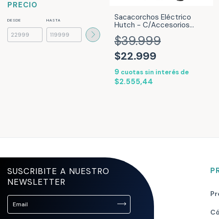
PRECIO
Sacacorchos Eléctrico
DESDE
HASTA
Hutch - C/Accesorios
Tapon y Pico Vertedor
$39.999
Negro SACACORCHOS-
HUTCH
$22.999
9
cuotas sin interés de
$2.555,44
SUSCRIBITE A NUESTRO
P
NEWSLETTER
Pr
Có