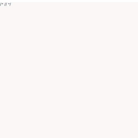
/* //
*/