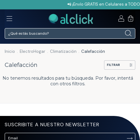
📲 ¡Envío GRATIS en Celulares a TODO 
0
Inicio
.
ElectroHogar
.
Climatización
.
Calefacción
Calefacción
FILTRAR
No tenemos resultados para tu búsqueda. Por favor, intentá
con otros filtros.
SUSCRIBITE A NUESTRO NEWSLETTER