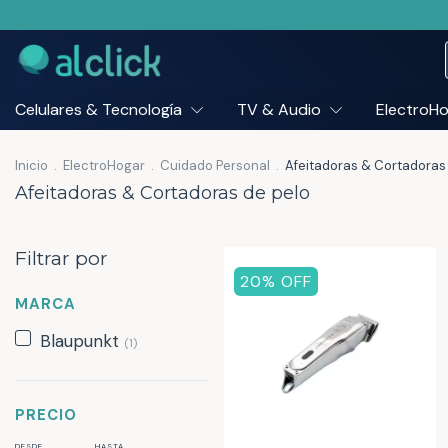
Celulares & Tecnología
TV & Audio
ElectroH
Inicio
.
ElectroHogar
.
Cuidado Personal
.
Afeitadoras & Cortadoras
Afeitadoras & Cortadoras de pelo
Filtrar por
20
% OFF
MARCA
Blaupunkt
(1)
PRECIO
DESDE
HASTA