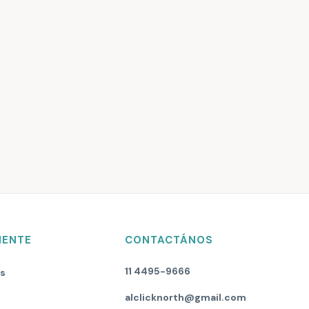
IENTE
CONTACTÁNOS
11 4495-9666
os
alclicknorth@gmail.com