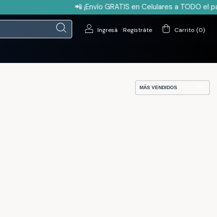
📲 ¡Envío GRATIS en Celulares a TODO el pa
Ingresá
/
Registráte
Carrito
(
0
)