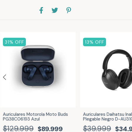
31
% OFF
13
% OFF
Auriculares Motorola Moto Buds
Auriculares Daihatsu In
PG38C06193 Azul
Plegable Negro D-AU31
$129.999
$39.999
$89.999
$34.