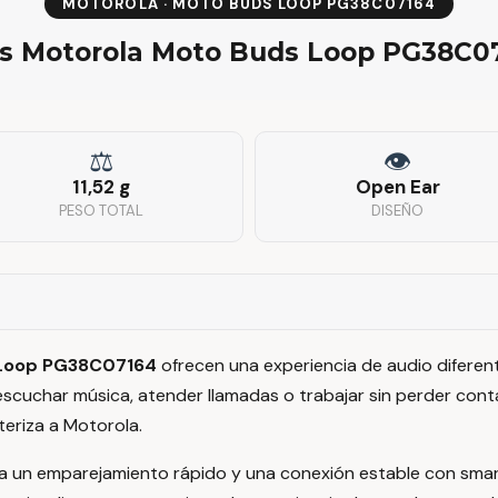
MOTOROLA · MOTO BUDS LOOP PG38C07164
es Motorola Moto Buds Loop PG38C0
⚖
👁
11,52 g
Open Ear
PESO TOTAL
DISEÑO
 Loop PG38C07164
ofrecen una experiencia de audio diferent
escuchar música, atender llamadas o trabajar sin perder con
teriza a Motorola.
a un emparejamiento rápido y una conexión estable con smart