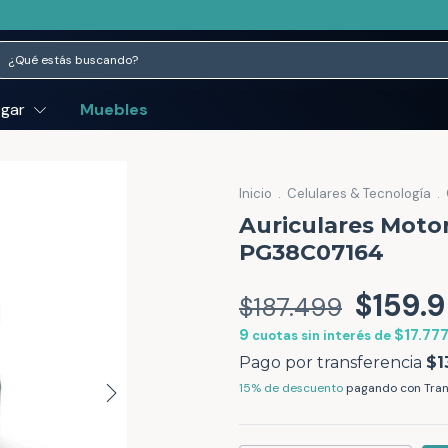
ogar
Muebles
Inicio
.
Celulares & Tecnología
.
Auriculares Moto
PG38C07164
$159.
$187.499
9
$17.777
cuotas sin interés de
$1
15% de descuento
pagando con Tran