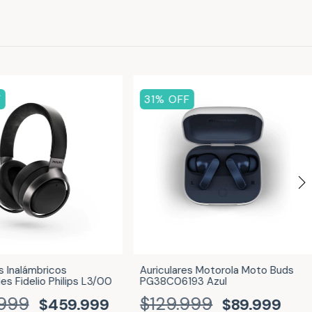
F
31
% OFF
s Inalámbricos
Auriculares Motorola Moto Buds
es Fidelio Philips L3/00
PG38C06193 Azul
999
$129.999
$459.999
$89.999