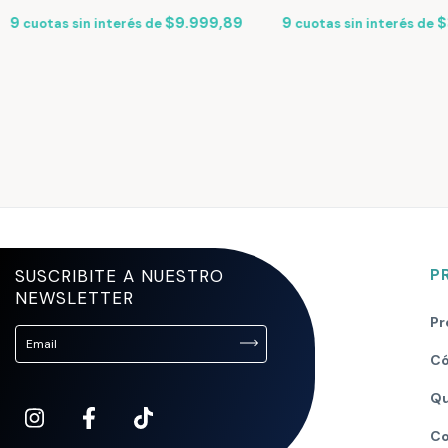
9
$9.999,89
9
$
cuotas sin interés de
cuotas sin interés de
SUSCRIBITE A NUESTRO
P
NEWSLETTER
Pr
Có
Qu
Co