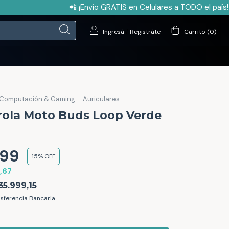
📲 ¡Envío GRATIS en Celulares a TODO el país! 
Ingresá
/
Registráte
Carrito
(
0
)
Computación & Gaming
.
Auriculares
.
rola Moto Buds Loop Verde
999
15% OFF
,67
35.999,15
sferencia Bancaria