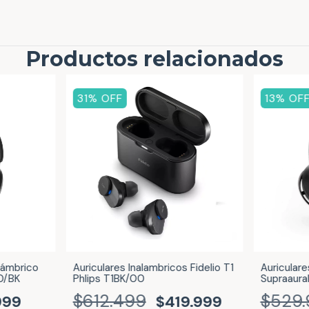
Productos relacionados
31
% OFF
13
% OF
alámbrico
Auriculares Inalambricos Fidelio T1
Auriculare
0/BK
Phlips T1BK/00
Supraaural
$612.499
$529.
999
$419.999