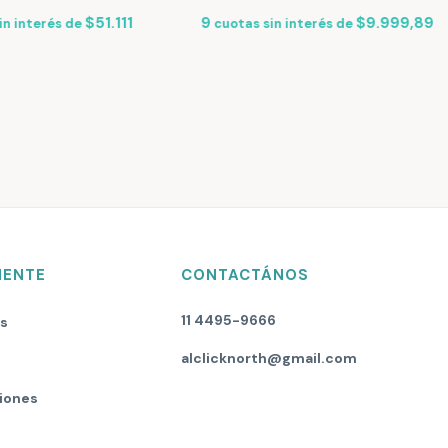
$51.111
9
$9.999,89
in interés de
cuotas sin interés de
IENTE
CONTACTÁNOS
11 4495-9666
os
alclicknorth@gmail.com
iones