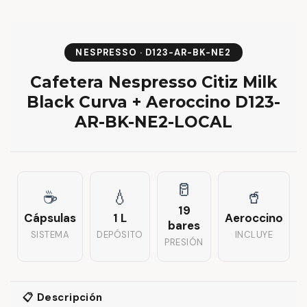
NESPRESSO · D123-AR-BK-NE2
Cafetera Nespresso Citiz Milk
Black Curva + Aeroccino D123-
AR-BK-NE2-LOCAL
🥛
☕
💧
🥤
19
Cápsulas
1 L
Aeroccino
bares
SISTEMA
DEPÓSITO
INCLUYE
PRESIÓN
📋 Descripción