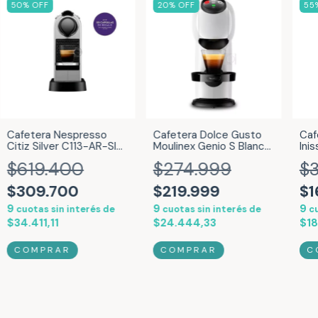
50
% OFF
20
% OFF
55
Cafetera Nespresso
Cafetera Dolce Gusto
Caf
Citiz Silver C113-AR-SI-
Moulinex Genio S Blanca
Ini
NE2
PV240158
AR-
$619.400
$274.999
$
$309.700
$219.999
$1
9
9
9
cuotas sin interés de
cuotas sin interés de
cu
$34.411,11
$24.444,33
$18