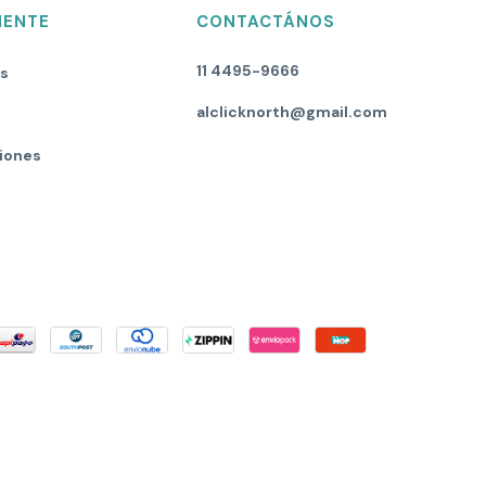
IENTE
CONTACTÁNOS
11 4495-9666
os
alclicknorth@gmail.com
iones