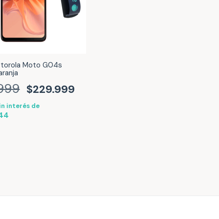
otorola Moto G04s
ranja
999
$229.999
in interés de
,44