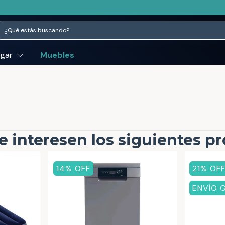
ogar
Muebles
e interesen los siguientes p
14
% OFF
21
% OF
ENVÍO 