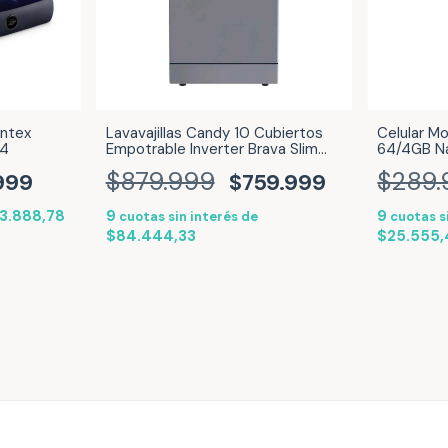
Intex
Lavavajillas Candy 10 Cubiertos
Celular M
/4
Empotrable Inverter Brava Slim
64/4GB Na
SIlver Inox CDPH2D1047S-12
$879.999
$289.
999
$759.999
3.888,78
9
9
cuotas sin interés de
cuotas s
$84.444,33
$25.555