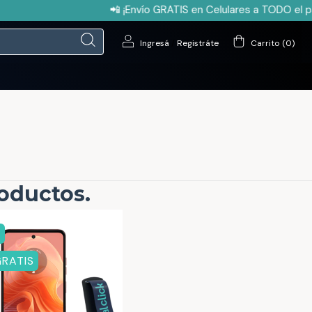
📲 ¡Envío GRATIS en Celulares a TODO el pa
Ingresá
/
Registráte
Carrito
(
0
)
roductos.
F
GRATIS