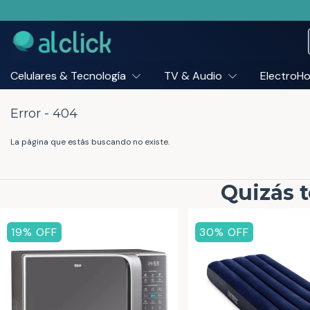
Celulares & Tecnología
TV & Audio
ElectroH
Error - 404
La página que estás buscando no existe.
Quizás t
19
% OFF
30
% OFF