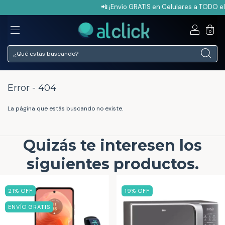
📲 ¡Envío GRATIS en Celulares a TODO el
0
Error - 404
La página que estás buscando no existe.
Quizás te interesen los
siguientes productos.
21
% OFF
19
% OFF
ENVÍO GRATIS