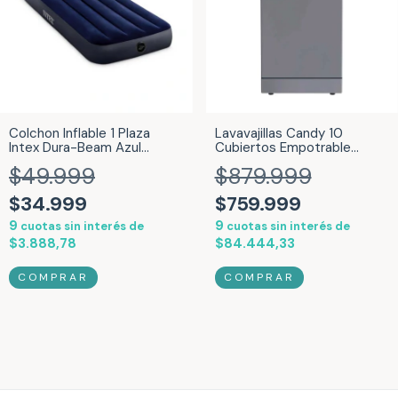
Colchon Inflable 1 Plaza
Lavavajillas Candy 10
Intex Dura-Beam Azul
Cubiertos Empotrable
25580/4
Inverter Brava Slim SIlver
$49.999
$879.999
Inox CDPH2D1047S-12
$34.999
$759.999
9
9
cuotas sin interés de
cuotas sin interés de
$3.888,78
$84.444,33