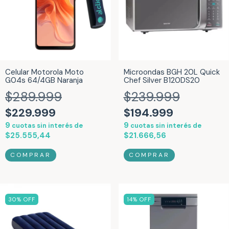
Celular Motorola Moto
Microondas BGH 20L Quick
G04s 64/4GB Naranja
Chef Silver B120DS20
$289.999
$239.999
$229.999
$194.999
9
9
cuotas sin interés de
cuotas sin interés de
$25.555,44
$21.666,56
30
% OFF
14
% OFF