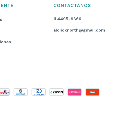
IENTE
CONTACTÁNOS
11 4495-9666
os
alclicknorth@gmail.com
iones