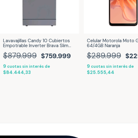
Lavavajillas Candy 10 Cubiertos
Celular Motorola Moto
Empotrable Inverter Brava Slim
64/4GB Naranja
SIlver Inox CDPH2D1047S-12
$879.999
$289.999
$759.999
$22
9
9
cuotas sin interés de
cuotas sin interés de
$84.444,33
$25.555,44