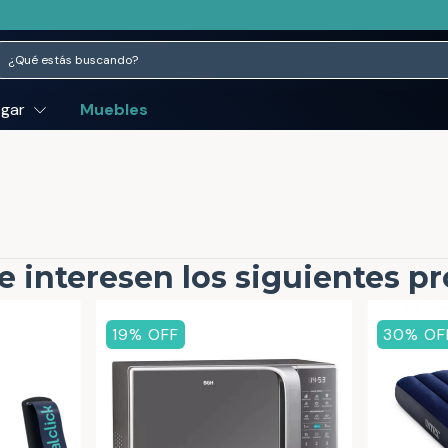
ogar
Muebles
e interesen los siguientes p
19
% OFF
30
% OF