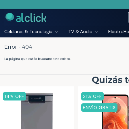
Celulares & Tecnología
TV & Audio
ElectroH
Error - 404
La página que estás buscando no existe.
Quizás t
14
% OFF
21
% OFF
ENVÍO GRATIS