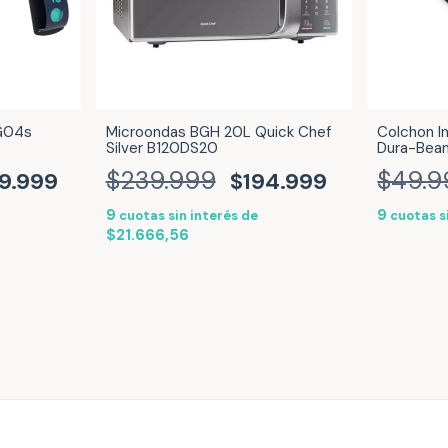
 G04s
Microondas BGH 20L Quick Chef
Colchon In
Silver B120DS20
Dura-Bea
$239.999
$49.9
9.999
$194.999
9
9
cuotas sin interés de
cuotas s
$21.666,56