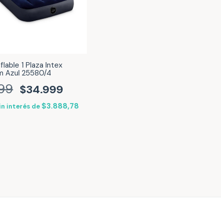
flable 1 Plaza Intex
m Azul 25580/4
99
$34.999
$3.888,78
in interés de