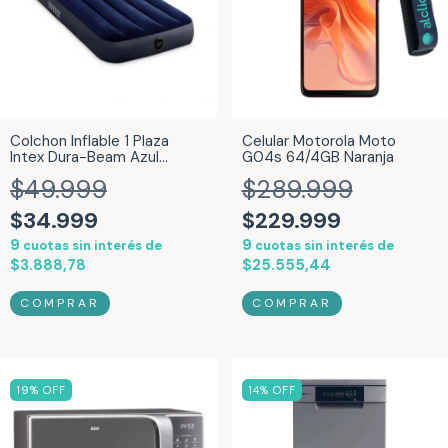
Colchon Inflable 1 Plaza
Celular Motorola Moto
Intex Dura-Beam Azul
G04s 64/4GB Naranja
25580/4
$49.999
$289.999
$34.999
$229.999
9
9
cuotas sin interés de
cuotas sin interés de
$3.888,78
$25.555,44
19
% OFF
14
% OFF