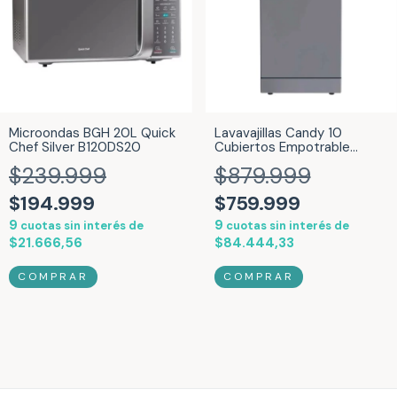
Microondas BGH 20L Quick
Lavavajillas Candy 10
Chef Silver B120DS20
Cubiertos Empotrable
Inverter Brava Slim SIlver
$239.999
$879.999
Inox CDPH2D1047S-12
$194.999
$759.999
9
9
cuotas sin interés de
cuotas sin interés de
$21.666,56
$84.444,33