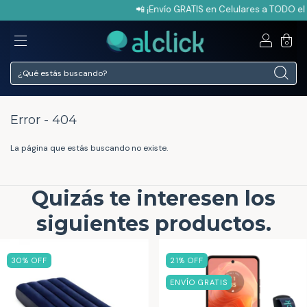
📲 ¡Envío GRATIS en Celulares a TODO el 
0
Error - 404
La página que estás buscando no existe.
Quizás te interesen los
siguientes productos.
30
% OFF
21
% OFF
ENVÍO GRATIS