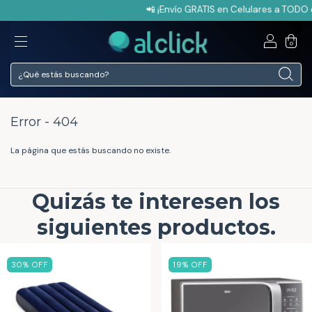
📲 ¡Envío GRATIS en Celulares a TODO e
0
Error - 404
La página que estás buscando no existe.
Quizás te interesen los
siguientes productos.
30
% OFF
19
% OFF