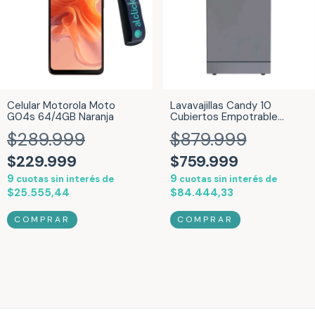
Celular Motorola Moto
Lavavajillas Candy 10
G04s 64/4GB Naranja
Cubiertos Empotrable
Inverter Brava Slim SIlver
$289.999
$879.999
Inox CDPH2D1047S-12
$229.999
$759.999
9
9
cuotas sin interés de
cuotas sin interés de
$25.555,44
$84.444,33