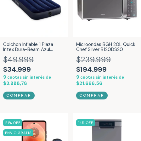
Colchon Inflable 1 Plaza
Microondas BGH 20L Quick
Intex Dura-Beam Azul
Chef Silver B120DS20
25580/4
$49.999
$239.999
$34.999
$194.999
9
9
cuotas sin interés de
cuotas sin interés de
$3.888,78
$21.666,56
21
% OFF
14
% OFF
ENVÍO GRATIS