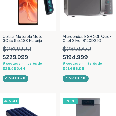
Celular Motorola Moto
Microondas BGH 20L Quick
G04s 64/4GB Naranja
Chef Silver B120DS20
$289.999
$239.999
$229.999
$194.999
9
9
cuotas sin interés de
cuotas sin interés de
$25.555,44
$21.666,56
30
% OFF
14
% OFF