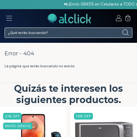
📲 ¡Envío GRATIS en Celulares a TODO e
0
Error - 404
La página que estás buscando no existe.
Quizás te interesen los
siguientes productos.
21
% OFF
19
% OFF
ENVÍO GRATIS