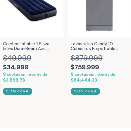
Colchon Inflable 1 Plaza
Lavavajillas Candy 10
Intex Dura-Beam Azul
Cubiertos Empotrable
25580/4
Inverter Brava Slim SIlver
$49.999
$879.999
Inox CDPH2D1047S-12
$34.999
$759.999
9
9
cuotas sin interés de
cuotas sin interés de
$3.888,78
$84.444,33