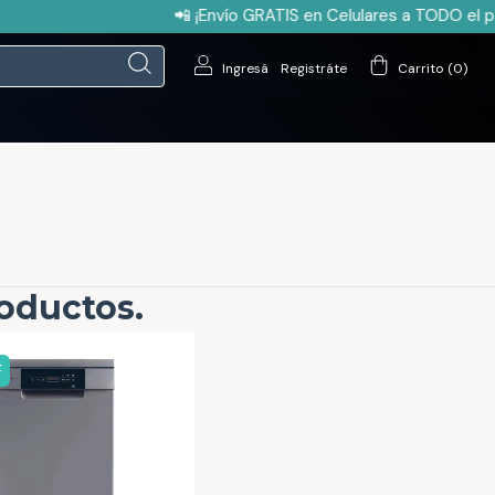
📲 ¡Envío GRATIS en Celulares a TODO el país
Ingresá
/
Registráte
Carrito
(
0
)
roductos.
F