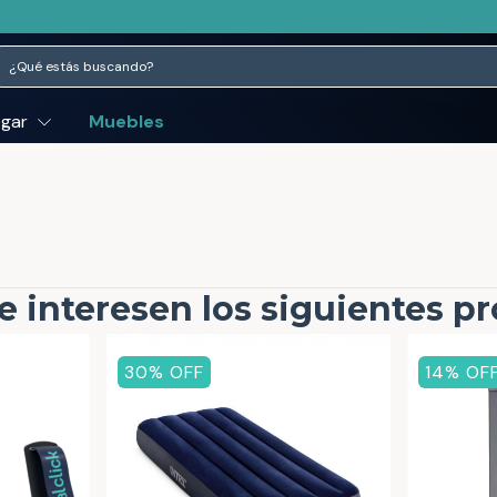
ogar
Muebles
e interesen los siguientes p
30
% OFF
14
% OF