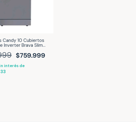
as Candy 10 Cubiertos
e Inverter Brava Slim
ox CDPH2D1047S-12
999
$759.999
in interés de
,33