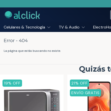
Celulares & Tecnología
TV & Audio
ElectroH
Error - 404
La página que estás buscando no existe.
Quizás t
19
% OFF
21
% OFF
ENVÍO GRATIS