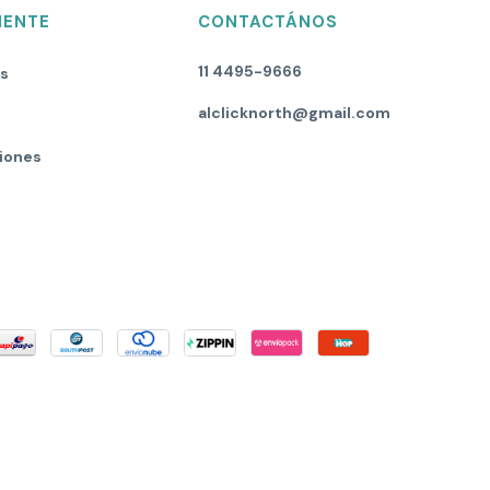
IENTE
CONTACTÁNOS
11 4495-9666
os
alclicknorth@gmail.com
iones