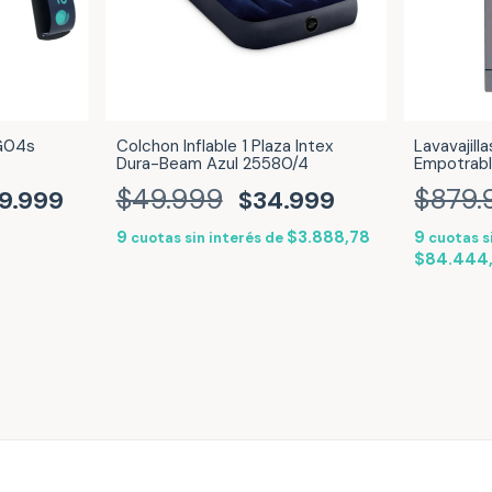
 G04s
Colchon Inflable 1 Plaza Intex
Lavavajill
Dura-Beam Azul 25580/4
Empotrabl
SIlver In
$49.999
$879.
9.999
$34.999
9
$3.888,78
9
cuotas sin interés de
cuotas s
$84.444